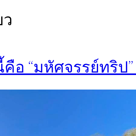
่ยว
้คือ “มหัศจรรย์ทริป”